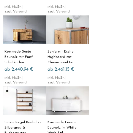
inkl. MwSt.
|
inkl. MwSt.
|
zzgl. Versand
zzgl. Versand
Kommode Sonja
Sonja mit Esche -
Bauholz mit Fünf
Highboard mit
Schubladen
Chromcharakter
Sale-Preis
Sale-Preis
ab
2.440,94 €
ab
2.461,15 €
inkl. MwSt.
|
inkl. MwSt.
|
zzgl. Versand
zzgl. Versand
Sinem Regal Bauholz -
Kommode Luan -
Silbergrau &
Bauholz im White-