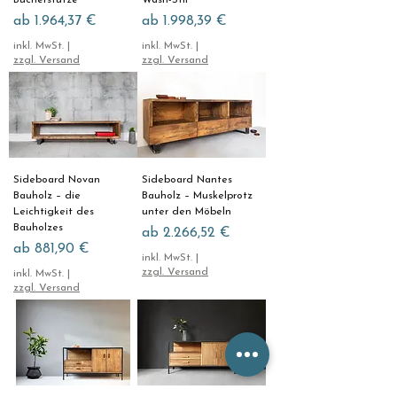
Bücherstütze
Wash-Stil
Sale-Preis
Sale-Preis
ab
1.964,37 €
ab
1.998,39 €
inkl. MwSt.
|
inkl. MwSt.
|
zzgl. Versand
zzgl. Versand
Sideboard Novan
Sideboard Nantes
Bauholz – die
Bauholz – Muskelprotz
Leichtigkeit des
unter den Möbeln
Bauholzes
Sale-Preis
ab
2.266,52 €
Sale-Preis
ab
881,90 €
inkl. MwSt.
|
zzgl. Versand
inkl. MwSt.
|
zzgl. Versand