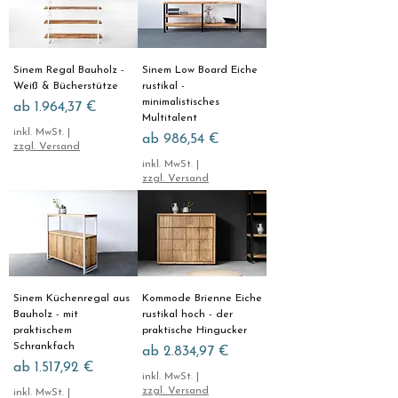
Sinem Regal Bauholz -
Sinem Low Board Eiche
Weiß & Bücherstütze
rustikal -
minimalistisches
Sale-Preis
ab
1.964,37 €
Multitalent
inkl. MwSt.
|
Sale-Preis
ab
986,54 €
zzgl. Versand
inkl. MwSt.
|
zzgl. Versand
Sinem Küchenregal aus
Kommode Brienne Eiche
Bauholz - mit
rustikal hoch - der
praktischem
praktische Hingucker
Schrankfach
Sale-Preis
ab
2.834,97 €
Sale-Preis
ab
1.517,92 €
inkl. MwSt.
|
zzgl. Versand
inkl. MwSt.
|