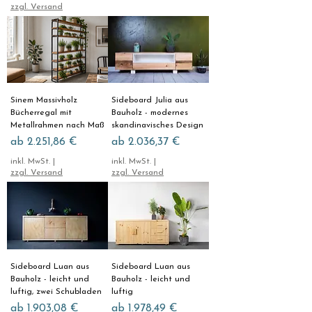
Γ
zzgl. Versand
Sinem Massivholz
Sideboard Julia aus
Bücherregal mit
Bauholz - modernes
Metallrahmen nach Maß
skandinavisches Design
Sale-Preis
Sale-Preis
ab
2.251,86 €
ab
2.036,37 €
inkl. MwSt.
|
inkl. MwSt.
|
zzgl. Versand
zzgl. Versand
Sideboard Luan aus
Sideboard Luan aus
Bauholz - leicht und
Bauholz - leicht und
luftig, zwei Schubladen
luftig
Sale-Preis
Sale-Preis
ab
1.903,08 €
ab
1.978,49 €