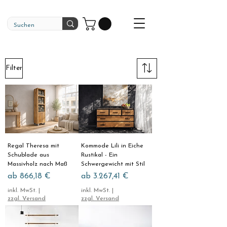
Filter
Regal Theresa mit
Kommode Lili in Eiche
Schublade aus
Rustikal - Ein
Massivholz nach Maß
Schwergewicht mit Stil
Sale-Preis
Sale-Preis
ab
866,18 €
ab
3.267,41 €
inkl. MwSt.
|
inkl. MwSt.
|
zzgl. Versand
zzgl. Versand