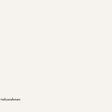
Γ
Γ
 teilzunehmen.