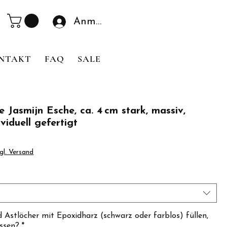
Anmelden
NTAKT
FAQ
SALE
e Jasmijn Esche, ca. 4 cm stark, massiv,
dividuell gefertigt
Sale-
Preis
gl. Versand
d Astlöcher mit Epoxidharz (schwarz oder farblos) füllen,
assen?
*