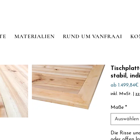
TE
MATERIALIEN
RUND UM VANFRAAI
KO
Tischplatt
stabil, in
ab
1.499,84€
inkl. MwSt.
|
zz
Maße
*
Auswählen
Die Risse un
oder offen l