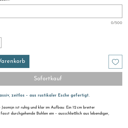
0/500
Warenkorb
Sofortkauf
ssiv, zeitlos – aus rustikaler Esche gefertigt.
 Jasmijn ist ruhig und klar im Aufbau: Ein 12 cm breiter
fasst durchgehende Bohlen ein – ausschließlich aus lebendiger,
e. Wer ein ausgewogenes Design mit heller, natürlicher Ausstrahlung
ier das passende Modell.