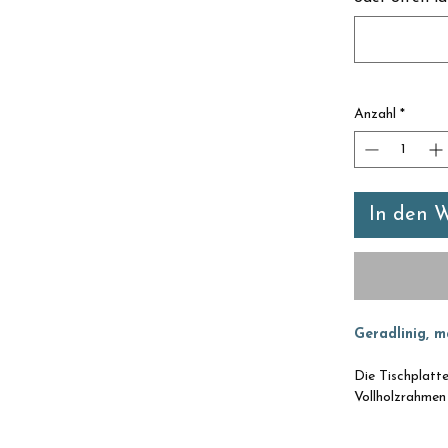
Anzahl
*
In den 
Geradlinig, ma
Die Tischplatte
Vollholzrahmen 
rustikaler Esch
sucht, findet h