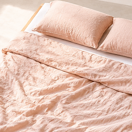
Tischplatte Jas
individuell anp
Unsere Tischl
vorgeschlagene
Wunschmaß – oh
möglich.
Achtung:
Die F
Tischplatte ist 