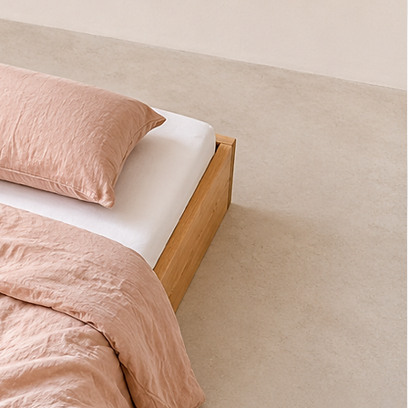
mijn ist in mehreren Varianten erhältlich und lässt sich auf Wunsch
assen.
er sind Spezialisten für Maßanfertigungen:
Neben den
n Standardmaßen fertigen wir jede Tischplatte auch gern in deinem
ne Aufpreis für Sondermaße. Schreib uns einfach – wir machen’s
arben und Maserung auf den Bildern können abweichen. (Jede
ein Unikat!)