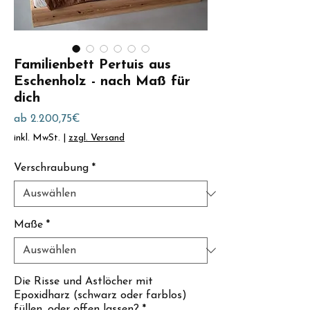
Familienbett Pertuis aus
Eschenholz - nach Maß für
dich
Sale-
ab
2.200,75€
Preis
inkl. MwSt.
|
zzgl. Versand
Verschraubung
*
Maße
*
Die Risse und Astlöcher mit
Epoxidharz (schwarz oder farblos)
füllen, oder offen lassen?
*