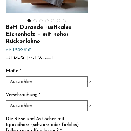
Bett Durande rustikales
Eichenholz – mit hoher
Rückenlehne
Sale-
ab
1.599,81€
Preis
inkl. MwSt.
|
zzgl. Versand
Maße
*
Verschraubung
*
Die Risse und Astlöcher mit
Epoxidharz (schwarz oder farblos)
füllen, oder offen lassen?
*